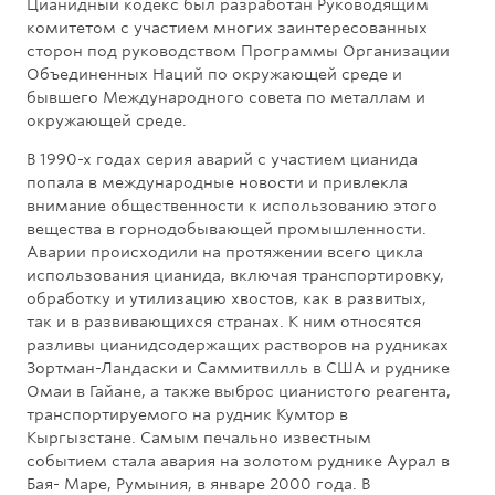
Цианидный кодекс был разработан Руководящим
комитетом с участием многих заинтересованных
сторон под руководством Программы Организации
Объединенных Наций по окружающей среде и
бывшего Международного совета по металлам и
окружающей среде.
В 1990-х годах серия аварий с участием цианида
попала в международные новости и привлекла
внимание общественности к использованию этого
вещества в горнодобывающей промышленности.
Аварии происходили на протяжении всего цикла
использования цианида, включая транспортировку,
обработку и утилизацию хвостов, как в развитых,
так и в развивающихся странах. К ним относятся
разливы цианидсодержащих растворов на рудниках
Зортман-Ландаски и Саммитвилль в США и руднике
Омаи в Гайане, а также выброс цианистого реагента,
транспортируемого на рудник Кумтор в
Кыргызстане. Самым печально известным
событием стала авария на золотом руднике Аурал в
Бая- Маре, Румыния, в январе 2000 года. В